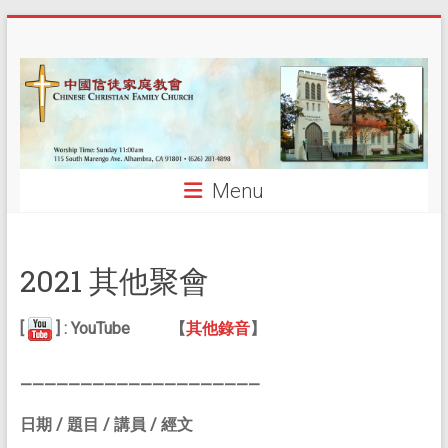
Skip
中
to
content
國
信
徒
Menu
家
庭
2021 其他聚會
教
會
[
] : YouTube
【
其他錄音
】
CCFCalh
————————————————————
日期 / 題目 / 講員 / 經文